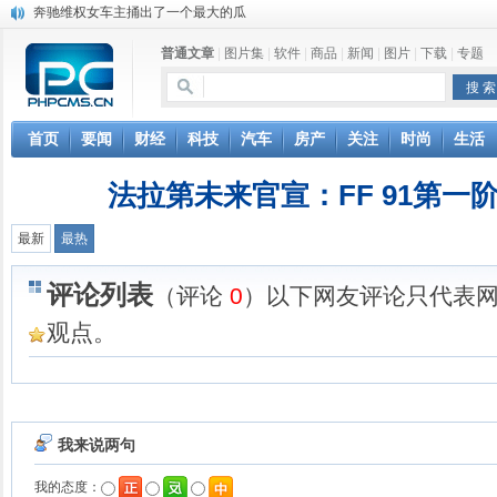
奔驰维权女车主捅出了一个最大的瓜
苹果MacOS曝新功能：将iPad作为拓展屏
普通文章
|
图片集
|
软件
|
商品
|
新闻
|
图片
|
下载
|
专题
DS四款新能源车型上海车展亚洲首秀
苹果与高通和解 英特尔失去重要移动客户
小米高管：虽然高通与苹果和解，但5G iPhone最快明年下半年发布
iOS 13加入黑暗模式 多功能加持6月份见
首页
要闻
财经
科技
汽车
房产
关注
时尚
生活
高通与苹果达成和解，双方达成6年许可协议
巴黎圣母院大火肆虐，人类文明的一场浩劫
法拉第未来官宣：FF 91第一
最新
最热
评论列表
（评论
0
）以下网友评论只代表
观点。
我来说两句
我的态度：