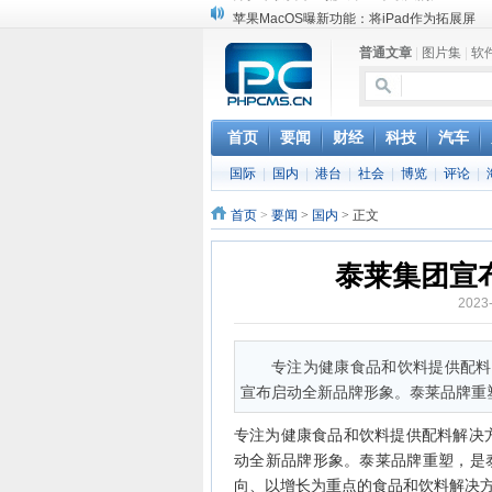
苹果MacOS曝新功能：将iPad作为拓展屏
DS四款新能源车型上海车展亚洲首秀
普通文章
|
图片集
|
软
苹果与高通和解 英特尔失去重要移动客户
小米高管：虽然高通与苹果和解，但5G iPh
iOS 13加入黑暗模式 多功能加持6月份见
高通与苹果达成和解，双方达成6年许可协议
首页
要闻
财经
科技
汽车
巴黎圣母院大火肆虐，人类文明的一场浩劫
国际
|
国内
|
港台
|
社会
|
博览
|
评论
|
奔驰维权女车主捅出了一个最大的瓜
首页
>
要闻
>
国内
> 正文
泰莱集团宣
2023
专注为健康食品和饮料提供配料解决
宣布启动全新品牌形象。泰莱品牌重
专注为健康食品和饮料提供配料解决方案的
动全新品牌形象。泰莱品牌重塑，是
向、以增长为重点的食品和饮料解决