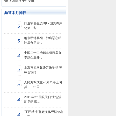
​杭州留学中介提醒
频道本月排行
打造零售生态闭环 国美将深
5
化第三方...
纳米甲地孕酮，肿瘤恶心呕
5
吐厌食患者...
中国二十二冶瑞丰项目举办
4
专题企业开...
上海再添国际级音乐地标 黄
4
标现场给...
人民海军成立70周年海上阅
4
兵——中国...
2019年"中国航天日"主场活
4
动启动:聚...
“工匠精神”坚定实体经济信心
4