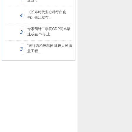
北京...
《长寿时代安心种牙白皮
4
书》镇江发布...
专家预计二季度GDP同比增
3
速或在7%以上
“践行西柏坡精神 建设人民满
3
意工程...