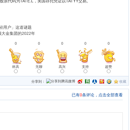
码为TATE.L，美国存托凭证以TATYY交易。
轻用户」这道谜题
顾大金集团的2022年
0
0
0
0
0
杯具
无聊
高兴
支持
超赞
分享到：
收藏