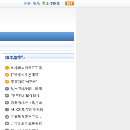
rss
频道总排行
各地重大项目开工建
打造零售生态闭环
泰康口腔“AI牙医”
纳米甲地孕酮，肿瘤
“第三届柑橘保鲜技
西奥电梯登《焦点访
​AUKSUN艾珂斯天猫
肿瘤厌食吃不下饭，
北京金海汇成投资有