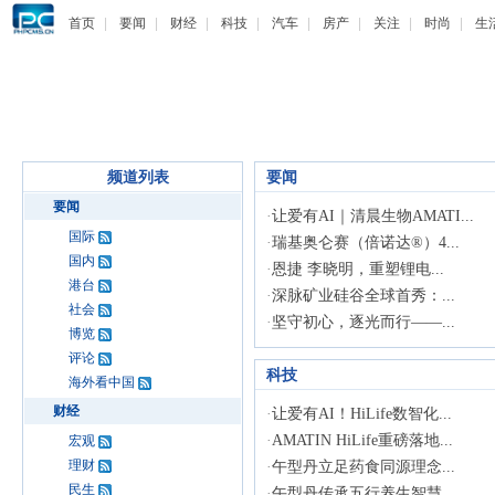
首页
|
要闻
|
财经
|
科技
|
汽车
|
房产
|
关注
|
时尚
|
生
频道列表
要闻
要闻
·
让爱有AI｜清晨生物AMATI...
国际
·
瑞基奥仑赛（倍诺达®）4...
国内
·
恩捷 李晓明，重塑锂电...
港台
·
深脉矿业硅谷全球首秀：...
社会
·
坚守初心，逐光而行——...
博览
评论
科技
海外看中国
财经
·
让爱有AI！HiLife数智化...
·
AMATIN HiLife重磅落地...
宏观
理财
·
午型丹立足药食同源理念...
民生
·
午型丹传承五行养生智慧...