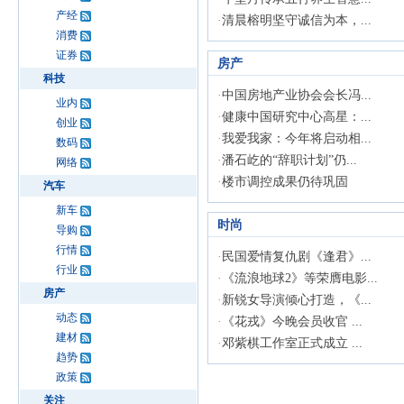
产经
·
清晨榕明坚守诚信为本，...
消费
证券
房产
科技
·
中国房地产业协会会长冯...
业内
·
健康中国研究中心高星：...
创业
·
我爱我家：今年将启动相...
数码
·
潘石屹的“辞职计划”仍...
网络
·
楼市调控成果仍待巩固
汽车
新车
时尚
导购
行情
·
民国爱情复仇剧《逢君》...
行业
·
《流浪地球2》等荣膺电影...
房产
·
新锐女导演倾心打造，《...
动态
·
《花戎》今晚会员收官 ...
建材
·
邓紫棋工作室正式成立 ...
趋势
政策
关注